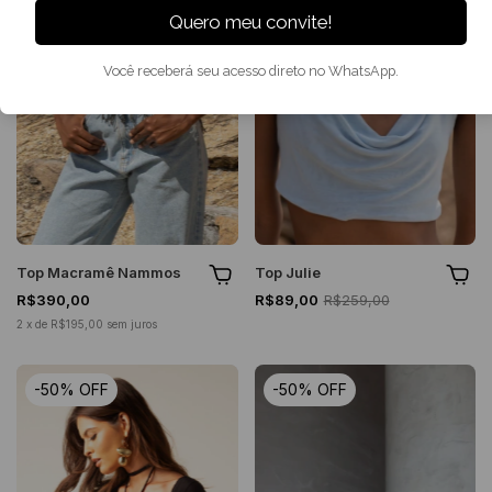
Quero meu convite!
Você receberá seu acesso direto no WhatsApp.
Top Macramê Nammos
Top Julie
R$390,00
R$89,00
R$259,00
2
x
de
R$195,00
sem juros
-
50
%
OFF
-
50
%
OFF