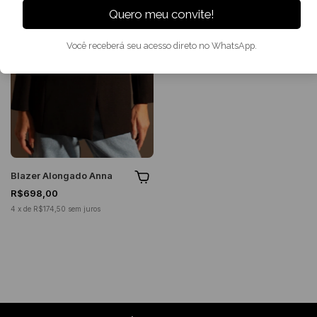
Quero meu convite!
Você receberá seu acesso direto no WhatsApp.
Blazer Alongado Anna
R$698,00
4
x
de
R$174,50
sem juros